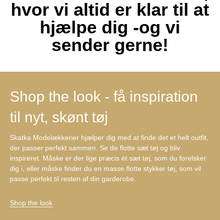
hvor vi altid er klar til at
hjælpe dig -og vi
sender gerne!
Shop the look - få inspiration
til nyt, skønt tøj
Skatka Modelækkerier hjælper dig med at finde det et helt outfit,
der passer perfekt sammen. Se de flotte sæt tøj og bliv
inspireret. Måske er der lige præcis ét sæt tøj, som du forelsker
dig i, eller måske finder du en masse flotte stykker tøj, som vil
passe perfekt til resten af din garderobe.
Shop the look