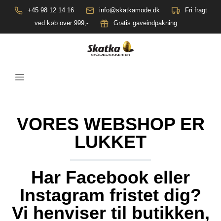
+45 98 12 14 16
info@skatkamode.dk
Fri fragt
ved køb over 999,-
Gratis gaveindpakning
VORES WEBSHOP ER
LUKKET
Har Facebook eller
Instagram fristet dig?
Vi henviser til butikken,