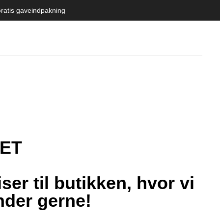
ratis gaveindpakning
ET
er til butikken, hvor vi
ender gerne!