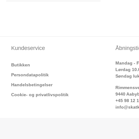
Kundeservice
Åbningsti
Mandag - F
Butikken
Lørdag 10.
Persondatapolitik
Søndag lu
Handelsbetingelser
Rimmensve
9440 Aaby
Cookie- og privatlivspolitik
+45 98 12 
info@skat