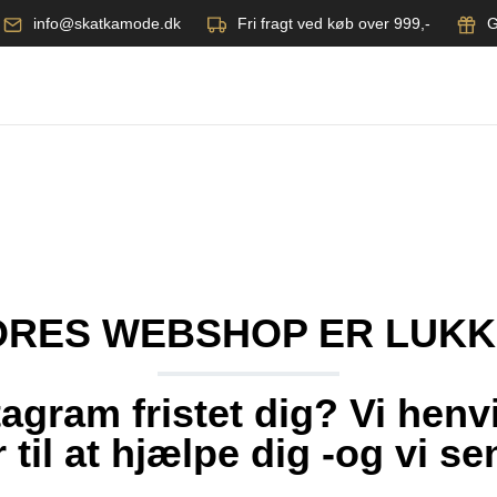
info@skatkamode.dk
Fri fragt ved køb over 999,-
G
ORES WEBSHOP ER LUKK
agram fristet dig? Vi henvis
ar til at hjælpe dig -og vi s