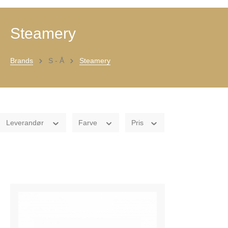
Steamery
Brands
S - Å
Steamery
Leverandør
Farve
Pris