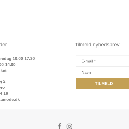
der
Tilmeld nyhedsbrev
redag 10.00-17.30
00-14.00
kket
j 2
bro
14 16
kamode.dk