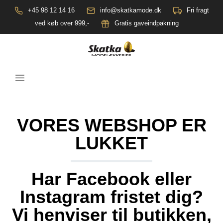
+45 98 12 14 16
info@skatkamode.dk
Fri fragt
ved køb over 999,-
Gratis gaveindpakning
VORES WEBSHOP ER
LUKKET
Har Facebook eller
Instagram fristet dig?
Vi henviser til butikken,