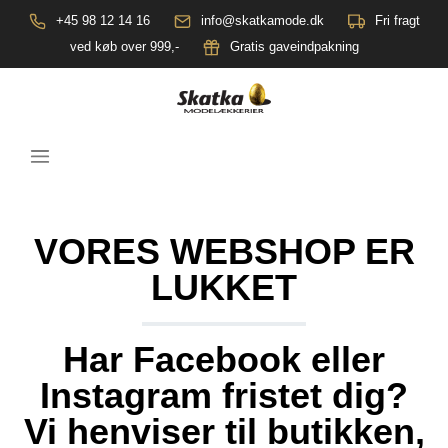
+45 98 12 14 16
info@skatkamode.dk
Fri fragt
ved køb over 999,-
Gratis gaveindpakning
VORES WEBSHOP ER
LUKKET
Har Facebook eller
Instagram fristet dig?
Vi henviser til butikken,