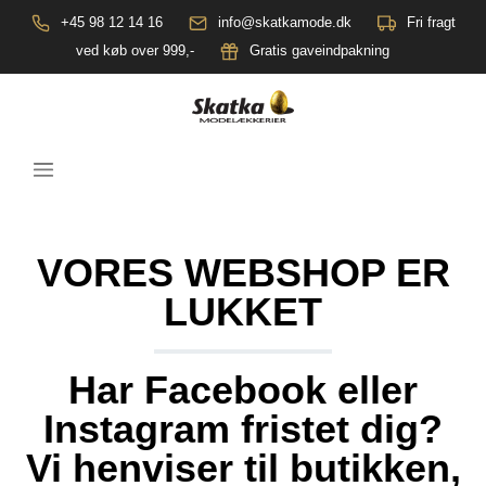
+45 98 12 14 16
info@skatkamode.dk
Fri fragt
ved køb over 999,-
Gratis gaveindpakning
VORES WEBSHOP ER
LUKKET
Har Facebook eller
Instagram fristet dig?
Vi henviser til butikken,