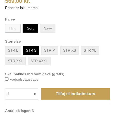
569,00 kr.
Priser er inkl. moms
Farve
Hvid
Sort
Navy
Størrelse
STR L
STR S
STR M
STR XS
STR XL
STR XXL
STR XXXL
Skal pakkes ind som gave (gratis)
Fødselsdagsgave
Tilføj til indkøbskurv
Antal på lager:
3