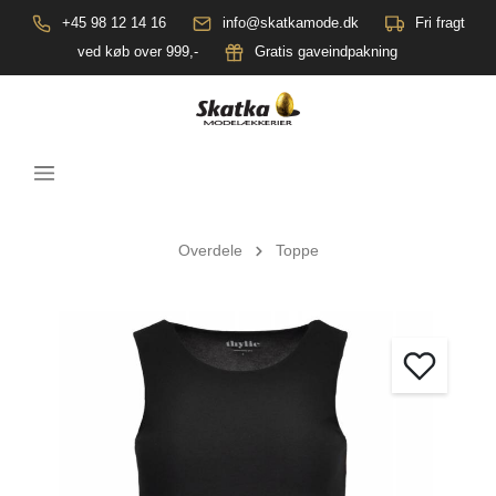
+45 98 12 14 16
info@skatkamode.dk
Fri fragt
ved køb over 999,-
Gratis gaveindpakning
Overdele
Toppe