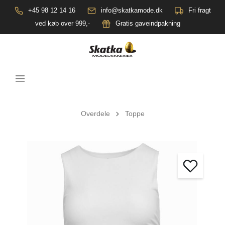
+45 98 12 14 16
info@skatkamode.dk
Fri fragt
ved køb over 999,-
Gratis gaveindpakning
Overdele
Toppe