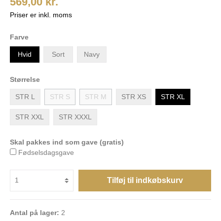
569,00 kr.
Priser er inkl. moms
Farve
Hvid
Sort
Navy
Størrelse
STR L
STR S
STR M
STR XS
STR XL
STR XXL
STR XXXL
Skal pakkes ind som gave (gratis)
Fødselsdagsgave
Tilføj til indkøbskurv
Antal på lager:
2