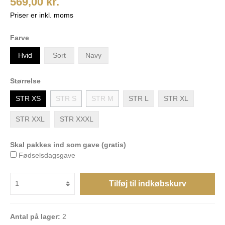
569,00 kr.
Priser er inkl. moms
Farve
Hvid
Sort
Navy
Størrelse
STR XS
STR S
STR M
STR L
STR XL
STR XXL
STR XXXL
Skal pakkes ind som gave (gratis)
Fødselsdagsgave
Tilføj til indkøbskurv
Antal på lager:
2