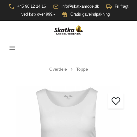
+45 98 12 14 16
info@skatkamode.dk
Fri fragt
ved køb over 999,-
Gratis gaveindpakning
Overdele
Toppe