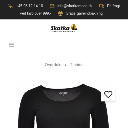
+45 98 12 14 16
info@skatkamode.dk
Fri fragt
ved køb over 999,-
Gratis gaveindpakning
Overdele
T-shirts