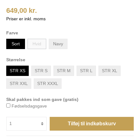
649,00 kr.
Priser er inkl. moms
Farve
Sort
Hvid
Navy
Størrelse
STR XS
STR S
STR M
STR L
STR XL
STR XXL
STR XXXL
Skal pakkes ind som gave (gratis)
Fødselsdagsgave
Tilføj til indkøbskurv