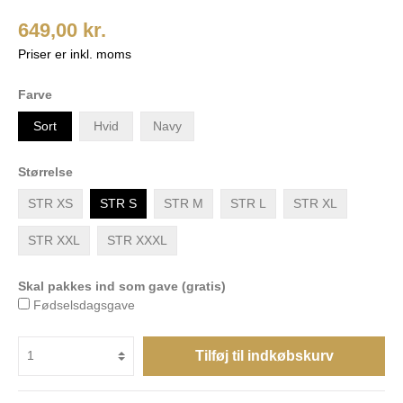
649,00 kr.
Priser er inkl. moms
Farve
Sort
Hvid
Navy
Størrelse
STR XS
STR S
STR M
STR L
STR XL
STR XXL
STR XXXL
Skal pakkes ind som gave (gratis)
Fødselsdagsgave
Tilføj til indkøbskurv