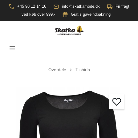
+45 98 12 14 16
info@skatkamode.dk
Fri fragt
ved køb over 999,-
Gratis gaveindpakning
Overdele
T-shirts