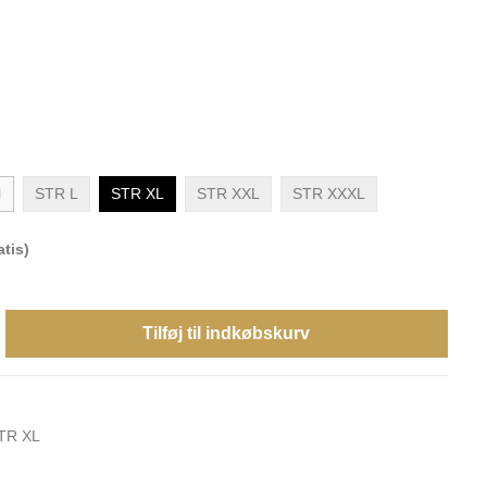
M
STR L
STR XL
STR XXL
STR XXXL
tis)
Tilføj til indkøbskurv
TR XL