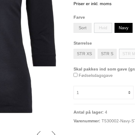
Priser er inkl. moms
Farve
Sort
Hvid
Navy
Størrelse
STR XS
STR S
STR 
Skal pakkes ind som gave (gra
Fødselsdagsgave
Antal på lager:
4
Varenummer:
T530002-Navy-S