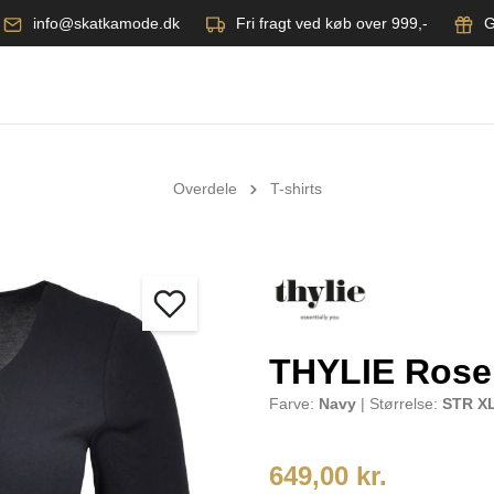
info@skatkamode.dk
Fri fragt ved køb over 999,-
G
Overdele
T-shirts
THYLIE Rose 
Farve:
Navy
| Størrelse:
STR X
649,00 kr.