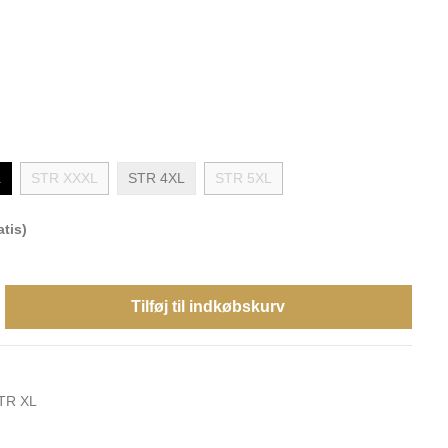
L
STR XXXL
STR 4XL
STR 5XL
tis)
Tilføj til indkøbskurv
TR XL