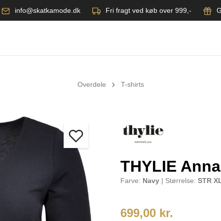
info@skatkamode.dk
Fri fragt ved køb over 999,-
G
Overdele
T-shirts
THYLIE Anna 
Farve:
Navy
| Størrelse:
STR X
699,00 kr.