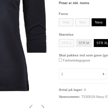
Priser er inkl. moms
Farve
Hvid
Sort
Navy
Størrelse
STR S
STR M
STR X
Skal pakkes ind som gave (gra
Fødselsdagsgave
Antal på lager:
4
Varenummer:
T530019-Navy-S