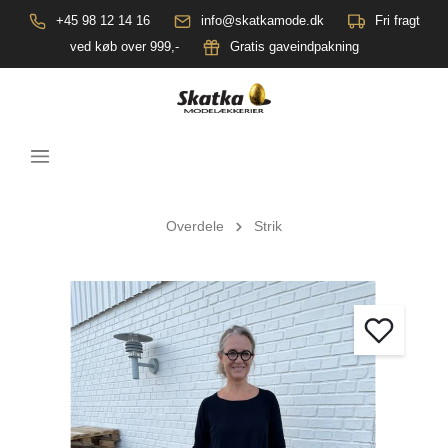
+45 98 12 14 16
info@skatkamode.dk
Fri fragt
ved køb over 999,-
Gratis gaveindpakning
Overdele
Strik