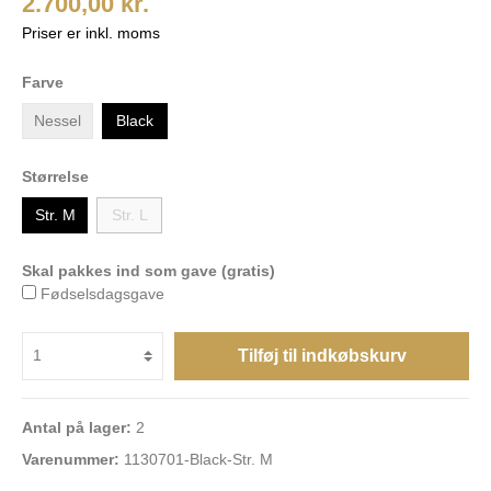
2.700,00 kr.
Priser er inkl. moms
Farve
Nessel
Black
Størrelse
Str. M
Str. L
Skal pakkes ind som gave (gratis)
Fødselsdagsgave
Tilføj til indkøbskurv
Antal på lager:
2
Varenummer:
1130701-Black-Str. M