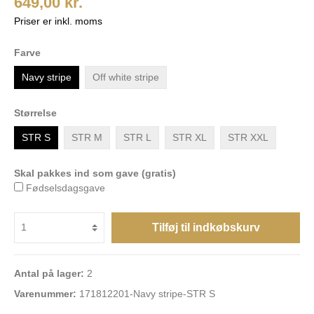
649,00 kr.
Priser er inkl. moms
Farve
Navy stripe
Off white stripe
Størrelse
STR S
STR M
STR L
STR XL
STR XXL
Skal pakkes ind som gave (gratis)
Fødselsdagsgave
Tilføj til indkøbskurv
Antal på lager:
2
Varenummer:
171812201-Navy stripe-STR S