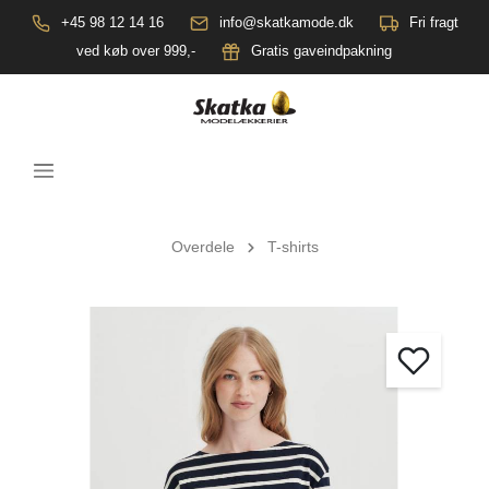
+45 98 12 14 16
info@skatkamode.dk
Fri fragt
ved køb over 999,-
Gratis gaveindpakning
Overdele
T-shirts