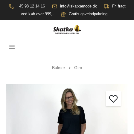
+45 98 12 14 16
info@skatkamode.dk
Fri fragt
ved køb over 999,-
Gratis gaveindpakning
Bukser
Gira