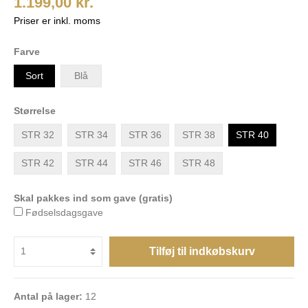
1.199,00 kr.
Priser er inkl. moms
Farve
Sort
Blå
Størrelse
STR 32
STR 34
STR 36
STR 38
STR 40
STR 42
STR 44
STR 46
STR 48
Skal pakkes ind som gave (gratis)
Fødselsdagsgave
Tilføj til indkøbskurv
Antal på lager:
12