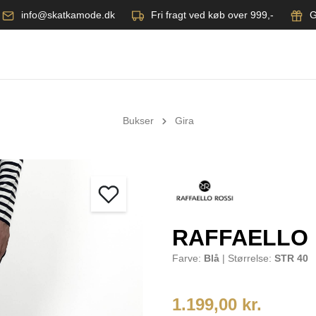
info@skatkamode.dk
Fri fragt ved køb over 999,-
G
Bukser
Gira
RAFFAELLO 
Farve:
Blå
| Størrelse:
STR 40
1.199,00 kr.