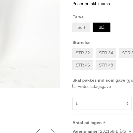
Priser er inkl. moms
Farve
Sort
Blå
Størrelse
STR 32
STR 34
STR 
STR 46
STR 48
Skal pakkes ind som gave (gra
Fødselsdagsgave
Antal på lager:
6
Varenummer:
232168-Blå-STR