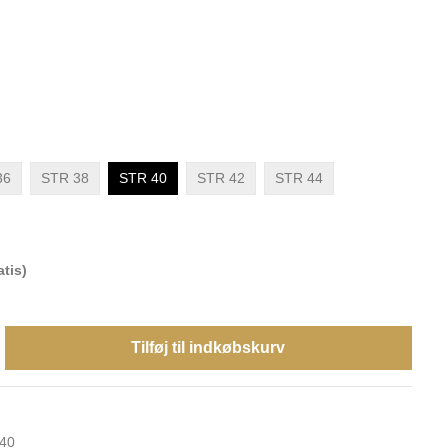
36
STR 38
STR 40
STR 42
STR 44
tis)
Tilføj til indkøbskurv
 40