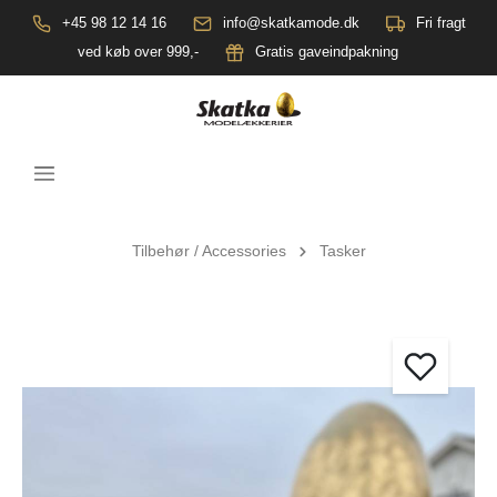
+45 98 12 14 16
info@skatkamode.dk
Fri fragt
ved køb over 999,-
Gratis gaveindpakning
Tilbehør / Accessories
Tasker