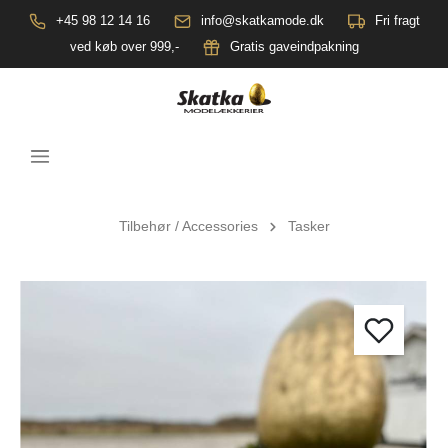
+45 98 12 14 16
info@skatkamode.dk
Fri fragt
ved køb over 999,-
Gratis gaveindpakning
Tilbehør / Accessories
Tasker