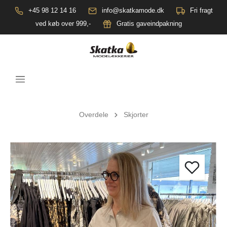
+45 98 12 14 16
info@skatkamode.dk
Fri fragt
ved køb over 999,-
Gratis gaveindpakning
Overdele
Skjorter