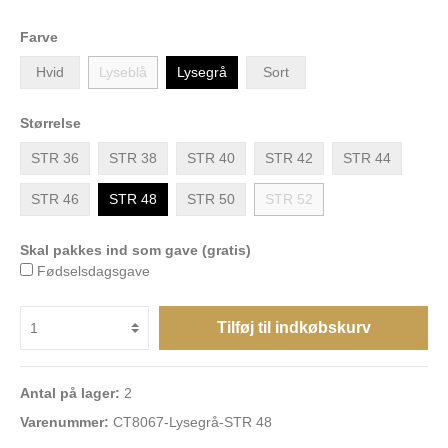
Farve
Hvid
Lyseblå
Lysegrå
Sort
Størrelse
STR 36
STR 38
STR 40
STR 42
STR 44
STR 46
STR 48
STR 50
STR 52
Skal pakkes ind som gave (gratis)
Fødselsdagsgave
Tilføj til indkøbskurv
Antal på lager:
2
Varenummer:
CT8067-Lysegrå-STR 48