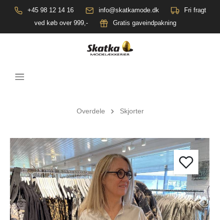
+45 98 12 14 16
info@skatkamode.dk
Fri fragt
ved køb over 999,-
Gratis gaveindpakning
Overdele
Skjorter