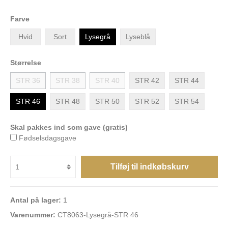
Farve
Hvid
Sort
Lysegrå
Lyseblå
Størrelse
STR 36
STR 38
STR 40
STR 42
STR 44
STR 46
STR 48
STR 50
STR 52
STR 54
Skal pakkes ind som gave (gratis)
Fødselsdagsgave
Tilføj til indkøbskurv
Antal på lager:
1
Varenummer:
CT8063-Lysegrå-STR 46