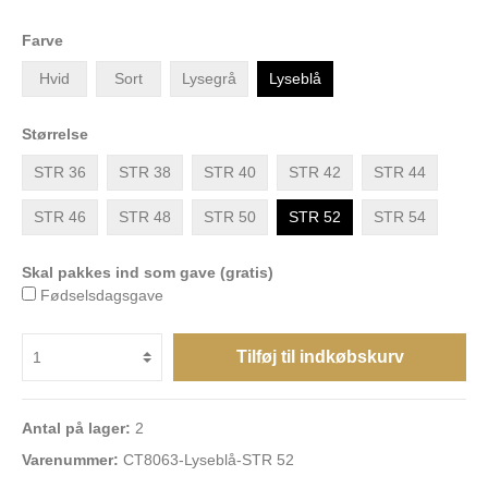
Farve
Hvid
Sort
Lysegrå
Lyseblå
Størrelse
STR 36
STR 38
STR 40
STR 42
STR 44
STR 46
STR 48
STR 50
STR 52
STR 54
Skal pakkes ind som gave (gratis)
Fødselsdagsgave
Tilføj til indkøbskurv
Antal på lager:
2
Varenummer:
CT8063-Lyseblå-STR 52