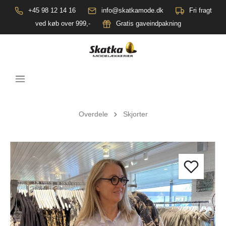
+45 98 12 14 16
info@skatkamode.dk
Fri fragt
ved køb over 999,-
Gratis gaveindpakning
Overdele
Skjorter