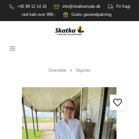
+45 98 12 14 16
info@skatkamode.dk
Fri fragt
ved køb over 999,-
Gratis gaveindpakning
Overdele
Skjorter