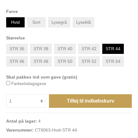
Farve
Hvid
Sort
Lysegrå
Lyseblå
Størrelse
STR 36
STR 38
STR 40
STR 42
STR 44
STR 46
STR 48
STR 50
STR 52
STR 54
Skal pakkes ind som gave (gratis)
Fødselsdagsgave
Tilføj til indkøbskurv
Antal på lager:
4
Varenummer:
CT8063-Hvid-STR 44