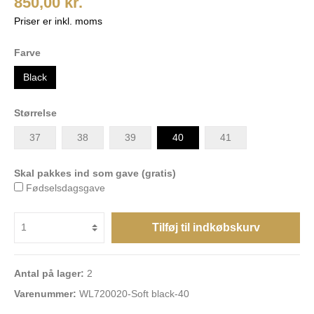
850,00 kr.
Priser er inkl. moms
Farve
Black
Størrelse
37
38
39
40
41
Skal pakkes ind som gave (gratis)
Fødselsdagsgave
Tilføj til indkøbskurv
Antal på lager:
2
Varenummer:
WL720020-Soft black-40