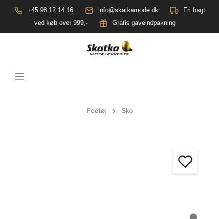
+45 98 12 14 16
info@skatkamode.dk
Fri fragt
ved køb over 999,-
Gratis gaveindpakning
Fodtøj
Sko