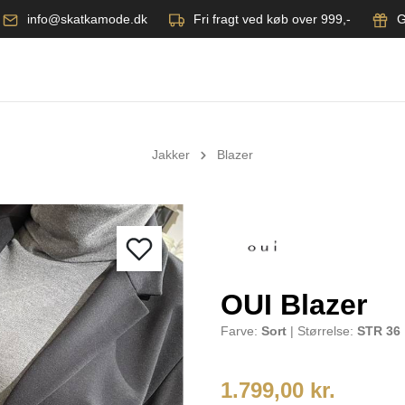
info@skatkamode.dk
Fri fragt ved køb over 999,-
G
Jakker
Blazer
OUI Blazer
Farve:
Sort
| Størrelse:
STR 36
1.799,00 kr.