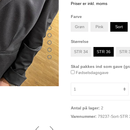
Priser er inkl. moms
Farve
Grøn
Pink
Sort
Størrelse
STR 34
STR 36
STR 
Skal pakkes ind som gave (gra
Fødselsdagsgave
Antal på lager:
2
Varenummer:
79237-Sort-STR 