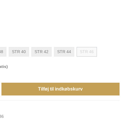
38
STR 40
STR 42
STR 44
STR 46
tis)
Tilføj til indkøbskurv
36