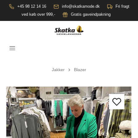
+45 98 12 14 16
info@skatkamode.dk
Fri fragt
ved køb over 999,-
Gratis gaveindpakning
Jakker
Blazer