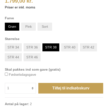
1.799,00 kr.
Priser er inkl. moms
Farve
Grøn
Pink
Sort
Størrelse
STR 34
STR 36
STR 38
STR 40
STR 42
STR 44
STR 46
Skal pakkes ind som gave (gratis)
Fødselsdagsgave
Tilføj til indkøbskurv
Antal på lager:
2