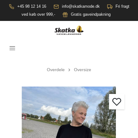
+45 98 12 14 16
info@skatkamode.dk
Fri fragt
ved køb over 999,-
Gratis gaveindpakning
Overdele
Oversize