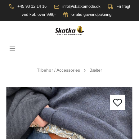
+45 98 12 14 16
info@skatkamode.dk
Fri fragt
ved køb over 999,-
Gratis gaveindpakning
Tilbehør / Accessories
Bælter