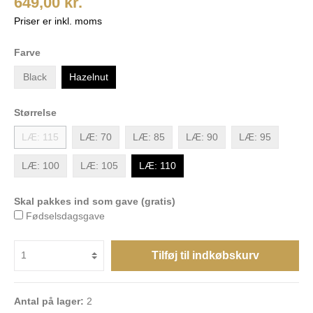
649,00 kr.
Priser er inkl. moms
Farve
Black
Hazelnut
Størrelse
LÆ: 115
LÆ: 70
LÆ: 85
LÆ: 90
LÆ: 95
LÆ: 100
LÆ: 105
LÆ: 110
Skal pakkes ind som gave (gratis)
Fødselsdagsgave
Tilføj til indkøbskurv
Antal på lager:
2